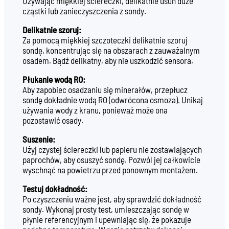
Używając miękkiej ściereczki, delikatnie usuń duże
cząstki lub zanieczyszczenia z sondy.
Delikatnie szoruj:
Za pomocą miękkiej szczoteczki delikatnie szoruj
sondę, koncentrując się na obszarach z zauważalnym
osadem. Bądź delikatny, aby nie uszkodzić sensora.
Płukanie wodą RO:
Aby zapobiec osadzaniu się minerałów, przepłucz
sondę dokładnie wodą RO (odwrócona osmoza). Unikaj
używania wody z kranu, ponieważ może ona
pozostawić osady.
Suszenie:
Użyj czystej ściereczki lub papieru nie zostawiających
paprochów, aby osuszyć sondę. Pozwól jej całkowicie
wyschnąć na powietrzu przed ponownym montażem.
Testuj dokładność:
Po czyszczeniu ważne jest, aby sprawdzić dokładność
sondy. Wykonaj prosty test, umieszczając sondę w
płynie referencyjnym i upewniając się, że pokazuje