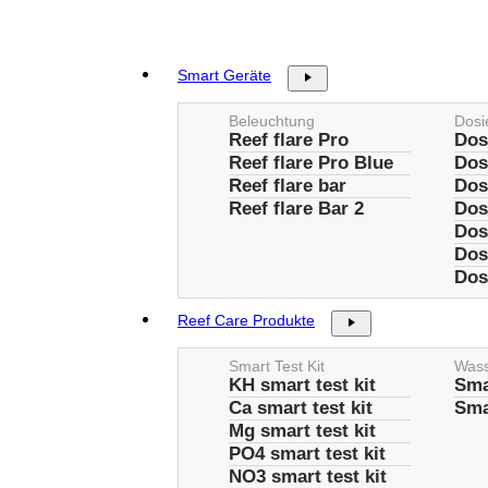
Zum
Inhalt
springen
Smart Geräte
Beleuchtung
Dosi
Reef flare Pro
Dos
Reef flare Pro Blue
Dos
Reef flare bar
Dos
Reef flare Bar 2
Dos
Dos
Dos
Dos
Reef Care Produkte
Smart Test Kit
Was
KH smart test kit
Sma
Ca smart test kit
Sma
Mg smart test kit
PO4 smart test kit
NO3 smart test kit