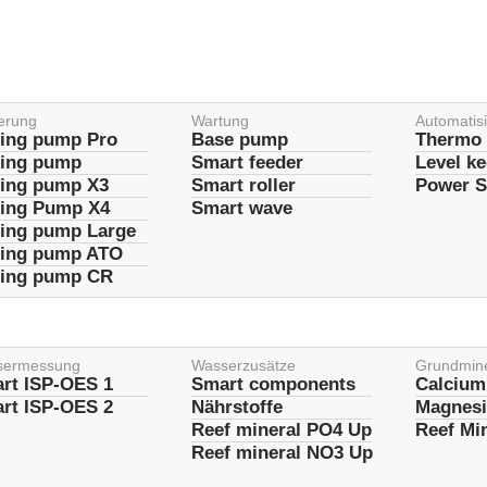
erung
Wartung
Automatis
ing pump Pro
Base pump
Thermo 
ing pump
Smart feeder
Level k
ing pump X3
Smart roller
Power S
ing Pump X4
Smart wave
ing pump Large
ing pump ATO
ing pump CR
sermessung
Wasserzusätze
Grundmine
rt ISP-OES 1
Smart components
Calcium
rt ISP-OES 2
Nährstoffe
Magnes
Reef mineral PO4 Up
Reef Mi
Reef mineral NO3 Up