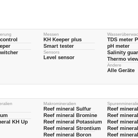
ierung
Messen
Wasserüberwa
control
KH Keeper plus
TDS meter P
eeper
Smart tester
pH meter
witcher
Sensors
Salinity gua
Level sensor
Thermo vie
Andere
Alle Geräte
ralien
Makromineralien
Spurenminerali
Reef mineral Sulfur
Reef minera
ium
Reef mineral Bromine
Reef minera
neral KH Up
Reef mineral Potassium
Reef mineral
Reef mineral Strontium
Reef minera
Reef mineral Boron
Reef minera