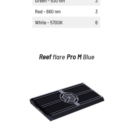
Green – 530 nm
3
Red – 660 nm
3
White – 5700K
6
Reef
flare
Pro
M
Blue