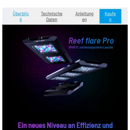
Überblic
Technische
Anleitung
Kaufe
k
Daten
en
n
Reef flare Pro
SMARTE und leistungsstarke Leuchte
Ein neues Niveau an Effizienz und