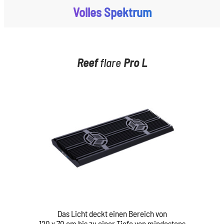
Volles Spektrum
Reef
flare
Pro L
Das Licht deckt einen Bereich von
120 x 70 cm bis zu einer Tiefe von mindestens