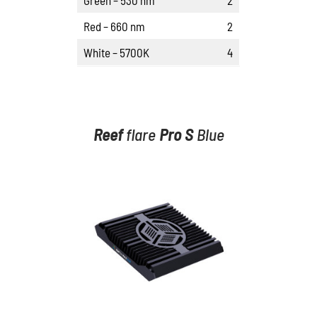
Green – 530 nm
2
Red – 660 nm
2
White – 5700K
4
Reef
flare
Pro
S
Blue