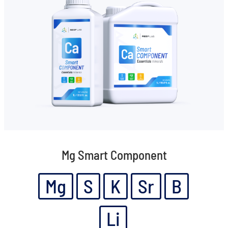
Mg Smart Component
Mg
S
K
Sr
B
Li