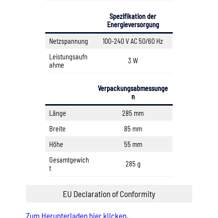
Spezifikation der
Energieversorgung
Netzspannung
100-240 V AC 50/60 Hz
Leistungsaufn
3 W
ahme
Verpackungsabmessunge
n
Länge
285 mm
Breite
85 mm
Höhe
55 mm
Gesamtgewich
285 g
t
EU Declaration of Conformity
Zum Herunterladen hier klicken.