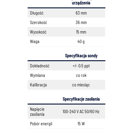
urządzenia
Długość
63 mm
Szerokość
36 mm
Wysokość
15 mm
Waga
40 g
Specyfikacja sondy
Dokładność
+/- 0.5 ppt
Wymiana
co rok
Kalibracja
co miesiąc
Specyfikacje zasilania
Napięcie
100-240 V AC 50/60 Hz
zasilania
Pobór energii
15 W