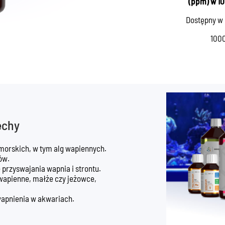
(ppm) w 1
Dostępny w 
1000
echy
morskich, w tym alg wapiennych.
ów.
przyswajania wapnia i strontu.
 wapienne, małże czy jeżowce,
wapnienia w akwariach.