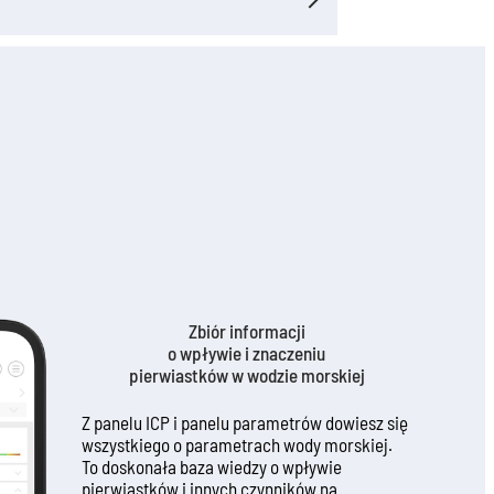
. Jeżeli zdarzy się taka sytuacja, należy
 osiągnie temperaturę pokojową, a
ożesz połączyć wybrany parametr z pompą
anie się na powrót płynna, następnie
ymasz wyniki analizy ICP-OES, na podstawie
ą butelką. Przechowywanie w wyższej
korekty wykona się automatycznie.
lecana może doprowadzić do rozkładu
ch soli zawartych w produkcie, a co za tym
j zmiany składu chemicznego.
Zbiór informacji
o wpływie i znaczeniu
pierwiastków w wodzie morskiej
Z panelu ICP i panelu parametrów dowiesz się
wszystkiego o parametrach wody morskiej.
To doskonała baza wiedzy o wpływie
pierwiastków i innych czynników na