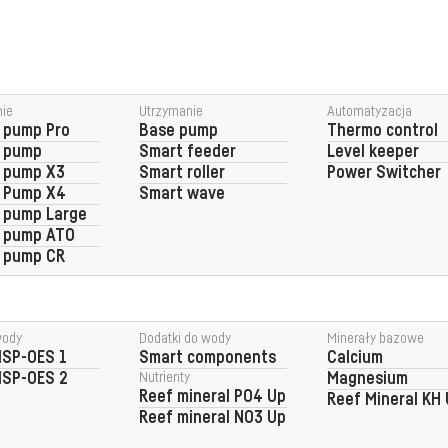
ie
Utrzymanie
Automatyzacja
 pump Pro
Base pump
Thermo control
g pump
Smart feeder
Level keeper
 pump X3
Smart roller
Power Switcher
g Pump X4
Smart wave
 pump Large
g pump ATO
 pump CR
wody
Dodatki do wody
Minerały bazowe
ISP-OES 1
Smart components
Calcium
ISP-OES 2
Nutrienty
Magnesium
Reef mineral PO4 Up
Reef Mineral KH
Reef mineral NO3 Up