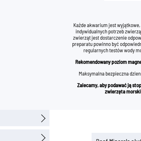
Każde akwarium jest wyjątkowe,
indywidualnych potrzeb zwierzą
zwierząt jest dostarczenie odpo
preparatu powinno być odpowied
regularnych testów wody mo
Rekomendowany poziom magnesu
Maksymalna bezpieczna dzienn
Zalecamy, aby podawać ją stop
zwierzęta morsk
t stworzony
j. Jego
Reef Minerals słu