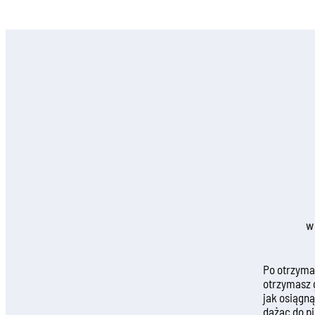
w
Po otrzyma
otrzymasz 
jak osiągn
dążąc do p