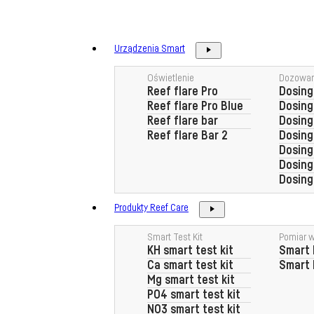
Przejdź
do
treści
Urządzenia Smart
Oświetlenie
Dozowan
Reef flare Pro
Dosing
Reef flare Pro Blue
Dosin
Reef flare bar
Dosing
Reef flare Bar 2
Dosin
Dosing
Dosin
Dosing
Produkty Reef Care
Smart Test Kit
Pomiar 
KH smart test kit
Smart 
Ca smart test kit
Smart 
Mg smart test kit
PO4 smart test kit
NO3 smart test kit