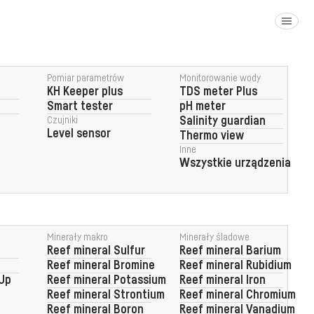
Pomiar parametrów
Monitorowanie wody
KH Keeper plus
TDS meter Plus
Smart tester
pH meter
Czujniki
Salinity guardian
Level sensor
Thermo view
Inne
Wszystkie urządzenia
Minerały makro
Minerały śladowe
Reef mineral Sulfur
Reef mineral Barium
Reef mineral Bromine
Reef mineral Rubidium
 Up
Reef mineral Potassium
Reef mineral Iron
Reef mineral Strontium
Reef mineral Chromium
Reef mineral Boron
Reef mineral Vanadium