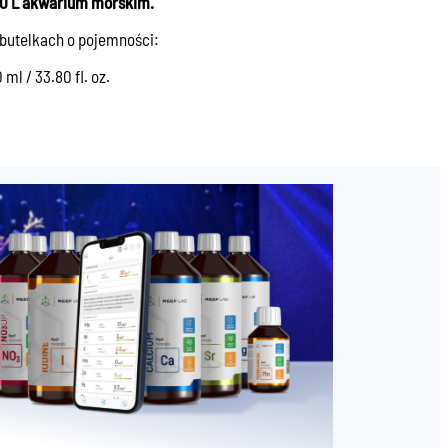
00 L akwarium morskim.
butelkach o pojemności:
 ml / 33.80 fl. oz.