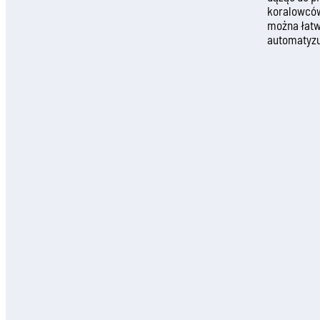
koralowców
można łatw
automatyzu