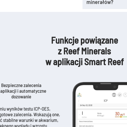
minerałów?
zawartych w produkcie
poczekać, aż produkt
Tak, w Panelu ICP m
zamarznięta ciecz st
dozującą. Kiedy otrz
wstrząsnąć zakręcon
rekomendacji akcja 
temperaturze niż za
termicznego niektóry
Funkcje powiązane
idzie do niepożądane
z Reef Minerals
w aplikacji Smart Reef
Bezpieczne zalecenia
 aplikacji i automatyczne
dozowanie
niu wyników testu ICP-OES,
gotowe zalecenia. Wskazują one,
ąć stabilne warunki w akwarium,
ięknego wyglądu i wzrostu