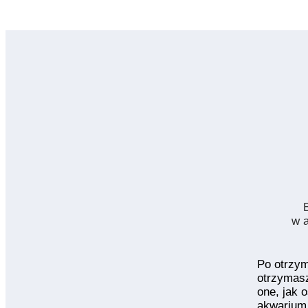
w a
Po otrzy
otrzymasz
one, jak 
akwarium,