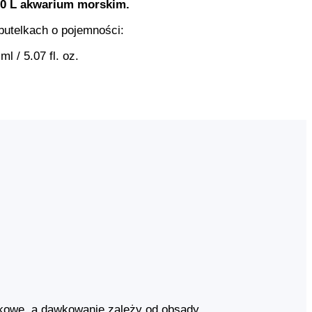
00 L akwarium morskim.
butelkach o pojemności:
ml / 5.07 fl. oz.
kowe, a dawkowanie zależy od obsady