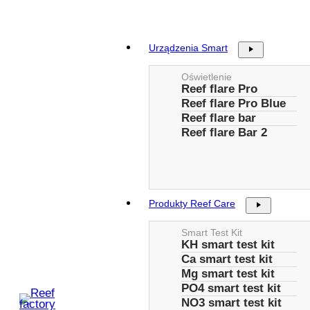
Przejdź
do
treści
Urządzenia Smart
Oświetlenie
Reef flare Pro
Reef flare Pro Blue
Reef flare bar
Reef flare Bar 2
Produkty Reef Care
Smart Test Kit
KH smart test kit
Ca smart test kit
Mg smart test kit
PO4 smart test kit
NO3 smart test kit