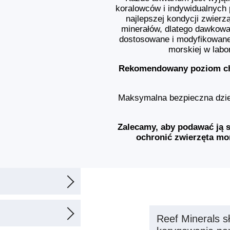
koralowców i indywidualnych 
najlepszej kondycji zwierzą
minerałów, dlatego dawkowa
dostosowane i modyfikowane
morskiej w labo
Rekomendowany poziom chr
Maksymalna bezpieczna dzie
Zalecamy, aby podawać ją 
ochronić zwierzęta mo
eparat stworzony
orskiej. Jego
Reef Minerals s
dodatkowych