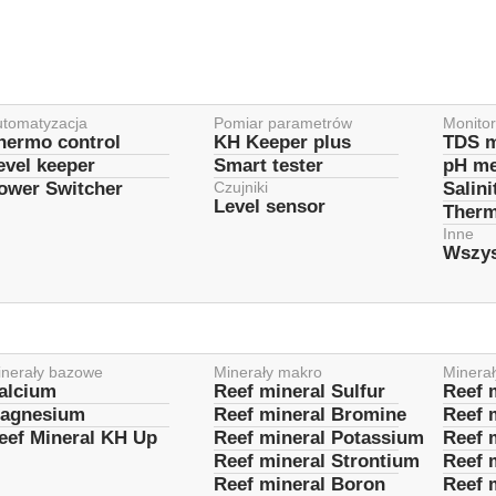
utomatyzacja
Pomiar parametrów
Monito
hermo control
KH Keeper plus
TDS m
evel keeper
Smart tester
pH me
ower Switcher
Czujniki
Salini
Level sensor
Therm
Inne
Wszys
inerały bazowe
Minerały makro
Minera
alcium
Reef mineral Sulfur
Reef 
agnesium
Reef mineral Bromine
Reef 
eef Mineral KH Up
Reef mineral Potassium
Reef 
Reef mineral Strontium
Reef 
Reef mineral Boron
Reef 