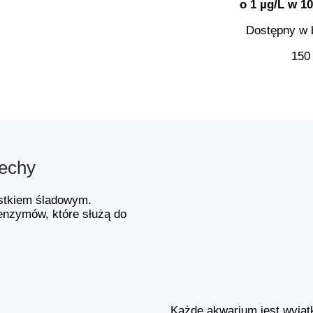
o 1 µg/L w 1
Dostępny w 
150 
echy
stkiem śladowym.
enzymów, które służą do
Każde akwarium jest wyjąt