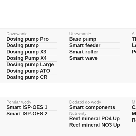
Dozowanie
Utrzymanie
A
Dosing pump Pro
Base pump
T
Dosing pump
Smart feeder
L
Dosing pump X3
Smart roller
P
Dosing Pump X4
Smart wave
Dosing pump Large
Dosing pump ATO
Dosing pump CR
Pomiar wody
Dodatki do wody
M
Smart ISP-OES 1
Smart components
C
Smart ISP-OES 2
Nutrienty
M
Reef mineral PO4 Up
R
Czystość
Reef mineral NO3 Up
laboratoryjna