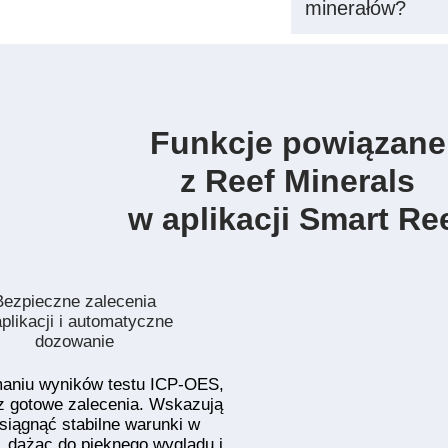
temperaturze od 5
minerałów?
sprzyjają krystali
produkcie. Jeżeli 
Tak, w Panelu IC
poczekać, aż prod
z pompą dozującą.
zamarznięta ciecz 
OES, na podstawie
następnie wstrząs
się automatycznie
Przechowywanie w
Funkcje powiązane
może doprowadzić 
soli zawartych w p
z Reef Minerals
niepożądanej zmi
w aplikacji Smart Re
Bezpieczne zalecenia
plikacji i automatyczne
dozowanie
maniu wyników testu ICP-OES,
 gotowe zalecenia. Wskazują
osiągnąć stabilne warunki w
 dążąc do pięknego wyglądu i