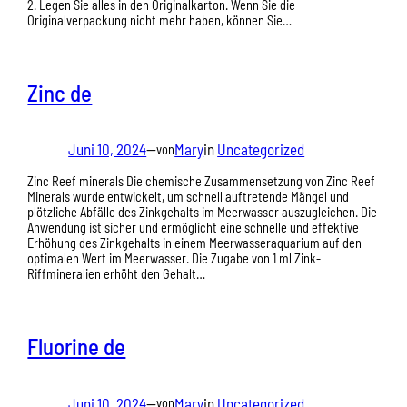
2. Legen Sie alles in den Originalkarton. Wenn Sie die
Originalverpackung nicht mehr haben, können Sie…
Zinc de
Juni 10, 2024
—
Mary
in
Uncategorized
von
Zinc Reef minerals Die chemische Zusammensetzung von Zinc Reef
Minerals wurde entwickelt, um schnell auftretende Mängel und
plötzliche Abfälle des Zinkgehalts im Meerwasser auszugleichen. Die
Anwendung ist sicher und ermöglicht eine schnelle und effektive
Erhöhung des Zinkgehalts in einem Meerwasseraquarium auf den
optimalen Wert im Meerwasser. Die Zugabe von 1 ml Zink-
Riffmineralien erhöht den Gehalt…
Fluorine de
Juni 10, 2024
—
Mary
in
Uncategorized
von