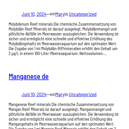
Juni 10, 2024
—
Mary
in
Uncategorized
von
Molybdenum Reef minerals Die chemische Zusammensetzung von
Molybdän Reef Minerals ist darauf ausgelegt, Molybdänmangel und
plötzliche Abfälle im Meerwasser auszugleichen. Die Verwendung ist
sicher und ermöglicht eine schnelle und effektive Erhöhung des
Molybdängehalts im Meerwasseraquarium auf den optimalen Wert.
Die Zugabe von 1 ml Molybdän-Riffmineralien erhöht den Gehalt um
2 µg/L in einem 100-Liter-Meeresaquarium. Nettovolumen:…
Manganese de
Juni 10, 2024
—
Mary
in
Uncategorized
von
Manganese Reef minerals Die chemische Zusammensetzung von
Mangan Reef Minerals ist darauf ausgelegt, Manganmangel und
plötzliche Abfälle im Meerwasser auszugleichen. Die Verwendung ist
sicher und ermöglicht eine schnelle und effektive Erhöhung des
Mangangehalts im Meerwasseraquarium auf den optimalen Wert.
Die Zugabe von 1 ml Mangan Reef Minerals erhöht den Gehalt um 2