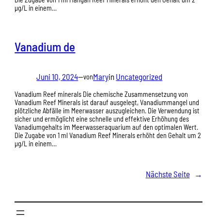
µg/L in einem…
Vanadium de
Juni 10, 2024
—
Mary
in
Uncategorized
von
Vanadium Reef minerals Die chemische Zusammensetzung von
Vanadium Reef Minerals ist darauf ausgelegt, Vanadiummangel und
plötzliche Abfälle im Meerwasser auszugleichen. Die Verwendung ist
sicher und ermöglicht eine schnelle und effektive Erhöhung des
Vanadiumgehalts im Meerwasseraquarium auf den optimalen Wert.
Die Zugabe von 1 ml Vanadium Reef Minerals erhöht den Gehalt um 2
µg/L in einem…
Nächste Seite
→