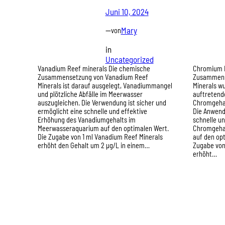
Juni 10, 2024
—
Mary
von
in
Uncategorized
Vanadium Reef minerals Die chemische
Chromium R
Zusammensetzung von Vanadium Reef
Zusammens
Minerals ist darauf ausgelegt, Vanadiummangel
Minerals wu
und plötzliche Abfälle im Meerwasser
auftretende
auszugleichen. Die Verwendung ist sicher und
Chromgehal
ermöglicht eine schnelle und effektive
Die Anwendu
Erhöhung des Vanadiumgehalts im
schnelle u
Meerwasseraquarium auf den optimalen Wert.
Chromgehal
Die Zugabe von 1 ml Vanadium Reef Minerals
auf den op
erhöht den Gehalt um 2 µg/L in einem…
Zugabe von
erhöht…