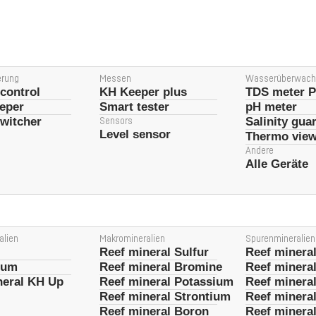
erung
Messen
Wasserüberwach
control
KH Keeper plus
TDS meter P
eeper
Smart tester
pH meter
witcher
Salinity gua
Sensors
Level sensor
Thermo vie
Andere
Alle Geräte
alien
Makromineralien
Spurenmineralien
Reef mineral Sulfur
Reef minera
ium
Reef mineral Bromine
Reef minera
neral KH Up
Reef mineral Potassium
Reef mineral
Reef mineral Strontium
Reef minera
Reef mineral Boron
Reef minera