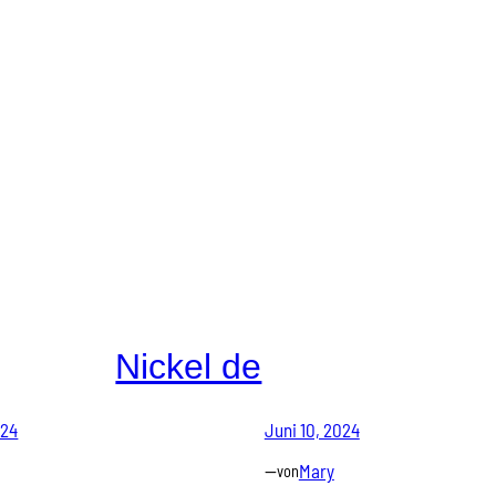
Nickel de
024
Juni 10, 2024
—
Mary
von