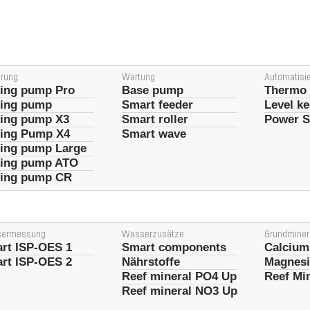
erung
Wartung
Automatisi
ing pump Pro
Base pump
Thermo 
ing pump
Smart feeder
Level k
ing pump X3
Smart roller
Power S
ing Pump X4
Smart wave
ing pump Large
ing pump ATO
ing pump CR
ermessung
Wasserzusätze
Grundminer
rt ISP-OES 1
Smart components
Calcium
rt ISP-OES 2
Nährstoffe
Magnes
Reef mineral PO4 Up
Reef Mi
Reef mineral NO3 Up