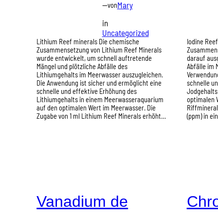
—
Mary
von
in
Uncategorized
Lithium Reef minerals Die chemische
Iodine Ree
Zusammensetzung von Lithium Reef Minerals
Zusammense
wurde entwickelt, um schnell auftretende
darauf aus
Mängel und plötzliche Abfälle des
Abfälle im
Lithiumgehalts im Meerwasser auszugleichen.
Verwendung 
Die Anwendung ist sicher und ermöglicht eine
schnelle u
schnelle und effektive Erhöhung des
Jodgehalts
Lithiumgehalts in einem Meerwasseraquarium
optimalen W
auf den optimalen Wert im Meerwasser. Die
Riffminera
Zugabe von 1 ml Lithium Reef Minerals erhöht…
(ppm) in e
Vanadium de
Chr