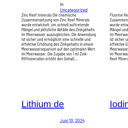
in
Uncategorized
Zinc Reef minerals Die chemische
Fluorine R
Zusammensetzung von Zinc Reef Minerals
Zusammense
wurde entwickelt, um schnell auftretende
wurde entw
Mängel und plötzliche Abfälle des Zinkgehalts
Mängel und 
im Meerwasser auszugleichen. Die Anwendung
im Meerwas
ist sicher und ermöglicht eine schnelle und
ist sicher 
effektive Erhöhung des Zinkgehalts in einem
effektive E
Meerwasseraquarium auf den optimalen Wert
Meerwasser
im Meerwasser. Die Zugabe von 1 ml Zink-
im Meerwass
Riffmineralien erhöht den Gehalt…
Reef Miner
Lithium de
Iodi
Juni 10, 2024