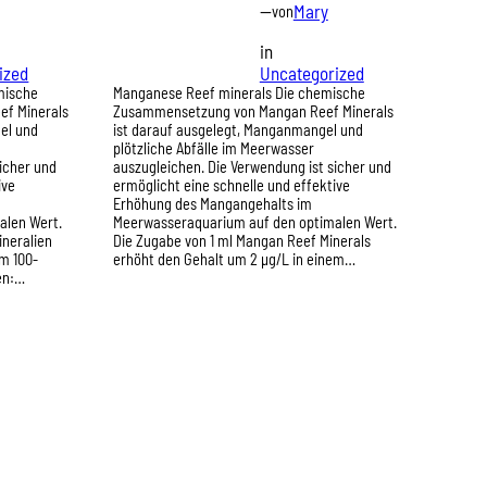
—
Mary
von
in
ized
Uncategorized
mische
Manganese Reef minerals Die chemische
f Minerals
Zusammensetzung von Mangan Reef Minerals
el und
ist darauf ausgelegt, Manganmangel und
plötzliche Abfälle im Meerwasser
icher und
auszugleichen. Die Verwendung ist sicher und
ive
ermöglicht eine schnelle und effektive
Erhöhung des Mangangehalts im
alen Wert.
Meerwasseraquarium auf den optimalen Wert.
ineralien
Die Zugabe von 1 ml Mangan Reef Minerals
em 100-
erhöht den Gehalt um 2 µg/L in einem…
en:…