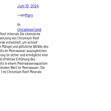
Juni 10, 2024
—
Mary
von
in
Uncategorized
eef minerals Die chemische
etzung von Chromium Reef
rde entwickelt, um schnell
 Mängel und plötzliche Abfälle des
ts im Meerwasser auszugleichen.
ng ist sicher und ermöglicht eine
nd effektive Erhöhung des
ts in einem Meerwasseraquarium
timalen Wert im Meerwasser. Die
 1 ml Chromium Reef Minerals