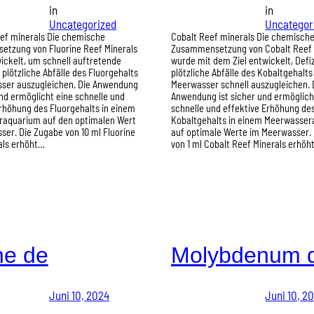
in
in
Uncategorized
Uncategor
eef minerals Die chemische
Cobalt Reef minerals Die chemisch
tzung von Fluorine Reef Minerals
Zusammensetzung von Cobalt Reef 
ickelt, um schnell auftretende
wurde mit dem Ziel entwickelt, Defi
plötzliche Abfälle des Fluorgehalts
plötzliche Abfälle des Kobaltgehalts
ser auszugleichen. Die Anwendung
Meerwasser schnell auszugleichen. 
und ermöglicht eine schnelle und
Anwendung ist sicher und ermöglich
rhöhung des Fluorgehalts in einem
schnelle und effektive Erhöhung de
aquarium auf den optimalen Wert
Kobaltgehalts in einem Meerwasse
er. Die Zugabe von 10 ml Fluorine
auf optimale Werte im Meerwasser.
als erhöht…
von 1 ml Cobalt Reef Minerals erhöh
ne de
Molybdenum 
Juni 10, 2024
Juni 10, 2