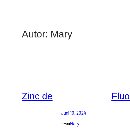
Autor:
Mary
Zinc de
Fluo
Juni 10, 2024
—
Mary
von