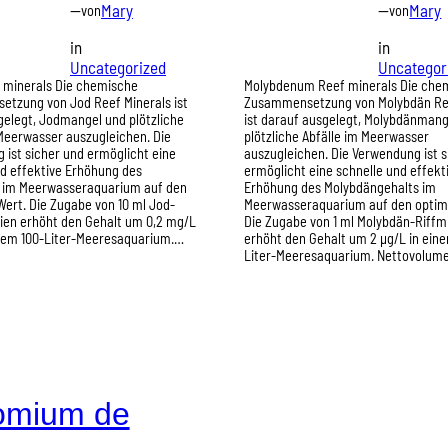
—
Mary
—
Mary
von
von
in
in
Uncategorized
Uncategor
f minerals Die chemische
Molybdenum Reef minerals Die che
tzung von Jod Reef Minerals ist
Zusammensetzung von Molybdän Ree
gelegt, Jodmangel und plötzliche
ist darauf ausgelegt, Molybdänmang
 Meerwasser auszugleichen. Die
plötzliche Abfälle im Meerwasser
ist sicher und ermöglicht eine
auszugleichen. Die Verwendung ist s
nd effektive Erhöhung des
ermöglicht eine schnelle und effekt
 im Meerwasseraquarium auf den
Erhöhung des Molybdängehalts im
ert. Die Zugabe von 10 ml Jod-
Meerwasseraquarium auf den optim
lien erhöht den Gehalt um 0,2 mg/L
Die Zugabe von 1 ml Molybdän-Riffm
inem 100-Liter-Meeresaquarium.…
erhöht den Gehalt um 2 µg/L in ein
Liter-Meeresaquarium. Nettovolum
omium de