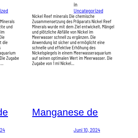
in
ized
Uncategorized
e
Nickel Reef minerals Die chemische
Minerals
Zusammensetzung des Präparats Nickel Reef
zite und
Minerals wurde mit dem Ziel entwickelt, Mängel
 im
und plötzliche Abfälle von Nickel im
Die
Meerwasser schnell zu ergänzen. Die
t die
Anwendung ist sicher und ermöglicht eine
s
schnelle und effektive Erhöhung des
raquarium
Nickelspiegels in einem Meerwasseraquarium
 Die Zugabe
auf seinen optimalen Wert im Meerwasser. Die
t…
Zugabe von 1 ml Nickel…
de
Manganese de
024
Juni 10, 2024