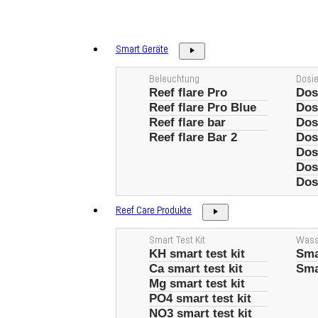
Zum
Inhalt
springen
Smart Geräte
Beleuchtung
Dosi
Reef flare Pro
Dos
Reef flare Pro Blue
Dos
Reef flare bar
Dos
Reef flare Bar 2
Dos
Dos
Dos
Dos
Reef Care Produkte
Smart Test Kit
Wass
KH smart test kit
Sma
Ca smart test kit
Sma
Mg smart test kit
PO4 smart test kit
NO3 smart test kit