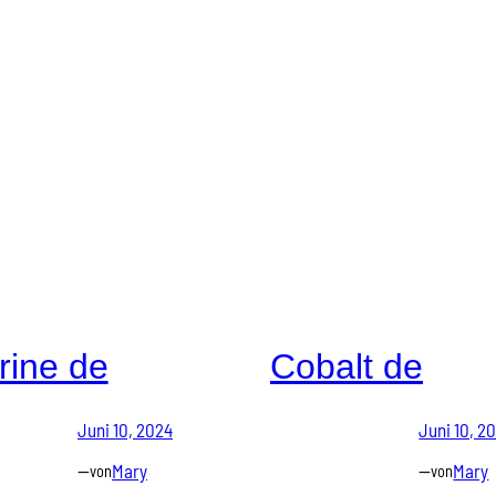
rine de
Cobalt de
Juni 10, 2024
Juni 10, 2
—
Mary
—
Mary
von
von