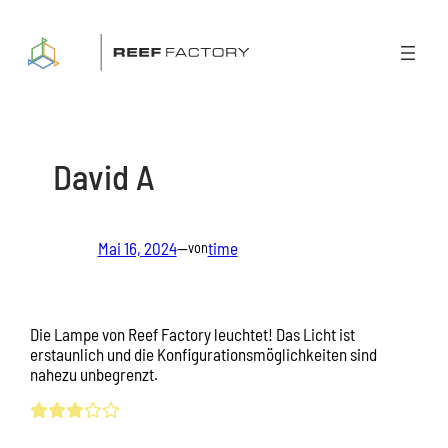
Zum
Inhalt
springen
David A
Mai 16, 2024
—
time
von
Die Lampe von Reef Factory leuchtet! Das Licht ist
erstaunlich und die Konfigurationsmöglichkeiten sind
nahezu unbegrenzt.